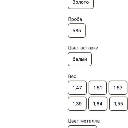
Золото
Проба
585
Цвет вставки
белый
Вес
1,47
1,51
1,57
1,39
1,64
1,55
Цвет металла