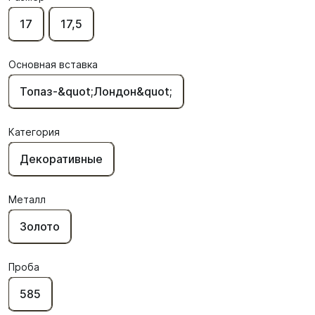
17
17,5
Основная вставка
Топаз-&quot;Лондон&quot;
Категория
Декоративные
Металл
Золото
Проба
585