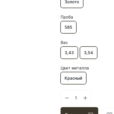
Золото
Проба
585
Вес
3,43
3,54
Цвет металла
Красный