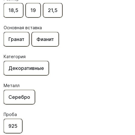
18,5
19
21,5
Основная вставка
Гранат
Фианит
Категория
Декоративные
Металл
Серебро
Проба
925