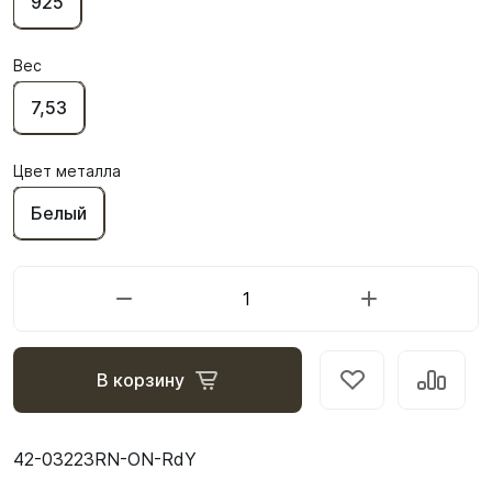
925
Вес
7,53
Цвет металла
Белый
В корзину
42-03223RN-ON-RdY