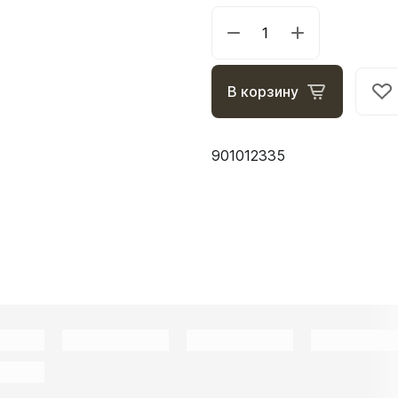
В корзину
901012335