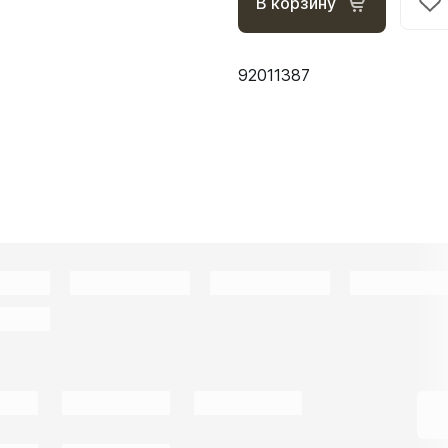
В корзину
92011387