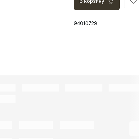
В корзину
94010729